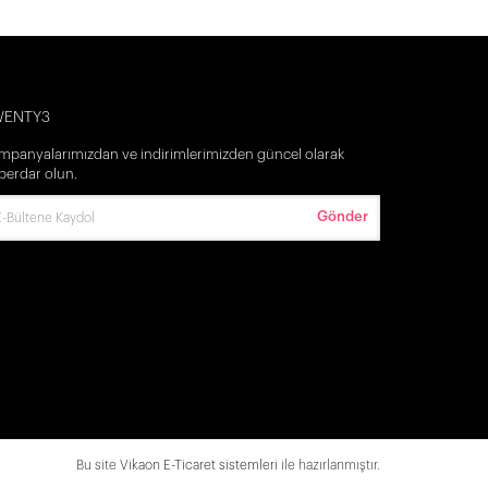
WENTY3
mpanyalarımızdan ve indirimlerimizden güncel olarak
berdar olun.
Gönder
Bu site
Vikaon E-Ticaret sistemleri
ile hazırlanmıştır.