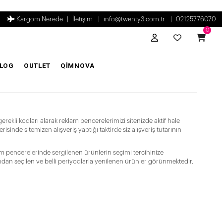
Kargom Nerede
İletişim
info@twenty3.com.tr
02125776070
0
LOG
OUTLET
QİMNOVA
li kodları alarak reklam pencerelerimizi sitenizde aktif hale
isinde sitemizen alışveriş yaptığı taktirde siz alışveriş tutarının
klam pencerelerinde sergilenen ürünlerin seçimi tercihinize
ından seçilen ve belli periyodlarla yenilenen ürünler görünmektedir.