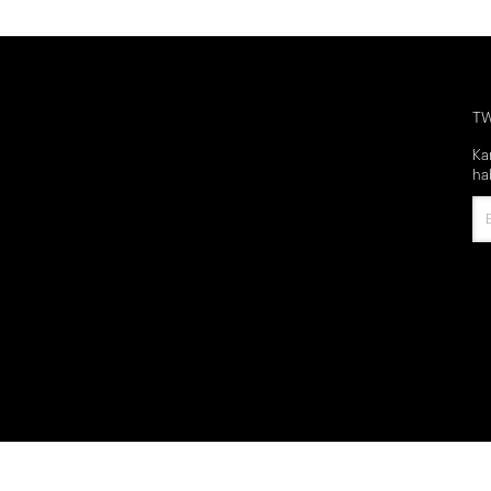
T
Ka
ha