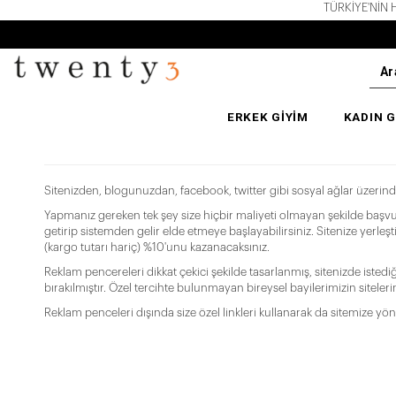
TÜRKİYE'NİN HE
ERKEK GİYİM
KADIN G
Sitenizden, blogunuzdan, facebook, twitter gibi sosyal ağlar üzeri
Yapmanız gereken tek şey size hiçbir maliyeti olmayan şekilde başv
getirip sistemden gelir elde etmeye başlayabilirsiniz. Sitenize yerleşti
(kargo tutarı hariç) %10'unu kazanacaksınız.
Reklam pencereleri dikkat çekici şekilde tasarlanmış, sitenizde istedi
bırakılmıştır. Özel tercihte bulunmayan bireysel bayilerimizin sitel
Reklam penceleri dışında size özel linkleri kullanarak da sitemize yönl