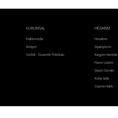
KURUMSAL
HESABIM
Hakkımızda
Hesabım
İletişim
Siparişlerim
Gizlilik - Güvenlik Politikası
Kargom Nerede
Favori Listem
Davet Gönder
Kolay İade
Cayma Hakkı