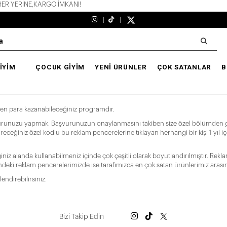
R YERİNE,KARGO İMKANI!
İYİM
ÇOCUK GİYİM
YENİ ÜRÜNLER
ÇOK SATANLAR
B
nden para kazanabileceğiniz programdır.
urunuzu yapmak. Başvurunuzun onaylanmasını takiben size özel bölümden gerek
receğiniz özel kodlu bu reklam pencerelerine tıklayan herhangi bir kişi 1 yıl içer
ğiniz alanda kullanabilmeniz içinde çok çeşitli olarak boyutlandırılmıştır. Re
erindeki reklam pencerelerimizde ise tarafımızca en çok satan ürünlerimiz aras
endirebilirsiniz.
Bizi Takip Edin