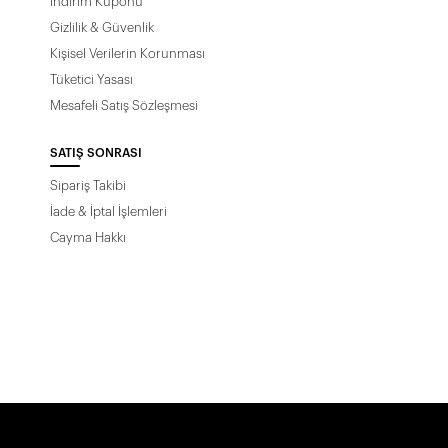
İndirim Kuponu
Gizlilik & Güvenlik
Kişisel Verilerin Korunması
Tüketici Yasası
Mesafeli Satış Sözleşmesi
SATIŞ SONRASI
Sipariş Takibi
İade & İptal İşlemleri
Cayma Hakkı