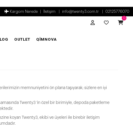
Kargom Nerede
İletişim
info@twenty3.com.tr
02125776070
0
LOG
OUTLET
QİMNOVA
lerimizin memnuniyetini ön plana taşıyarak; sizlere en iyi
m aşamasında Twenty3 'in özel bir birimiyle, depoda paketleme
ektedir.
ine koyan Twenty3, ekibi ve üyeleri ile birebir iletişim
urumdadır.