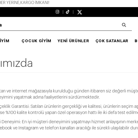
R YERİNE,KARGO İMKANI!
İYİM
ÇOCUK GİYİM
YENİ ÜRÜNLER
ÇOK SATANLAR
B
ımızda
an ve internet mağazasıyla kurulduğu günden itibaren siz değerli müşteri
yimini yaşatmak adına faaliyetlerini sürdürmektedir.
çeklik Garantisi: Satılan ürünlerin gerçekliği ve kalitesi, ürünlerin seçi
e %100 kalite kontrolü yapan özel operasyon hattı ile iki defa test edilm
i Deneyimi: En iyi müşteri deneyimini yaşatmayı hizmet anlayışının merkez
ebook
ve
Instagram
ve telefon kanalları aracılığı ile sürekli ulaşılabilir d