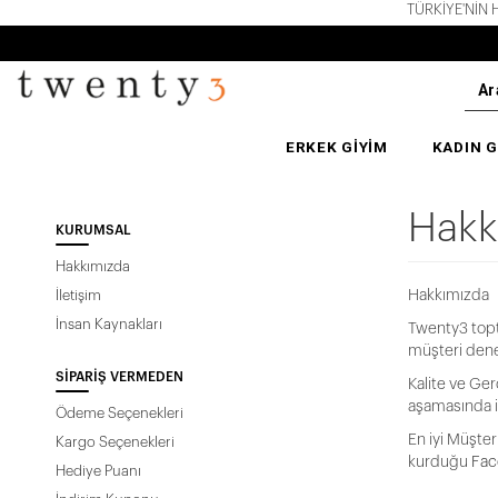
TÜRKİYE'NİN HE
ERKEK GİYİM
KADIN G
Hakk
KURUMSAL
Hakkımızda
İletişim
Hakkımızda
İnsan Kaynakları
Twenty3 topt
müşteri dene
SIPARIŞ VERMEDEN
Kalite ve Ger
aşamasında is
Ödeme Seçenekleri
En iyi Müşter
Kargo Seçenekleri
kurduğu
Fac
Hediye Puanı