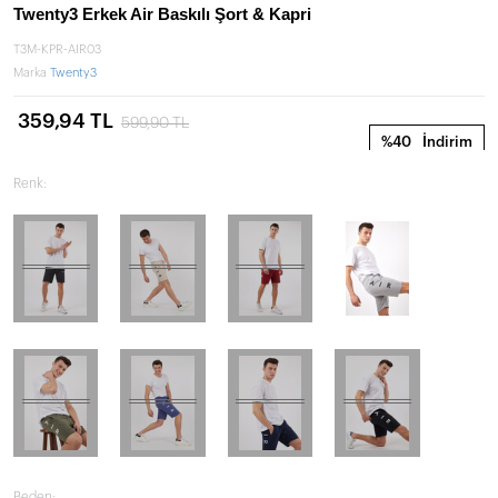
Twenty3 Erkek Air Baskılı Şort & Kapri
T3M-KPR-AIR03
Marka
Twenty3
359,94 TL
599,90 TL
%40
İndirim
Renk:
Beden: