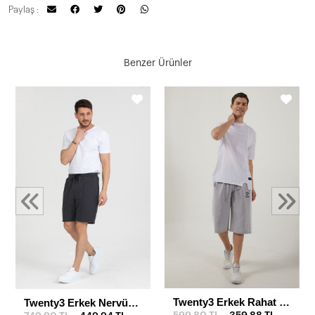
Paylaş :
Benzer Ürünler
Twenty3 Erkek Rahat Kesim Yanı Şeritli Uzun Kapri & Şort
Twenty3 Erkek Nervürlü Regular Fit Şort