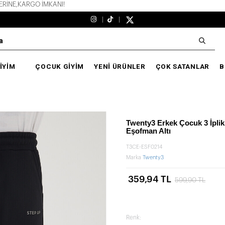
E,KARGO İMKANI!
İYİM
ÇOCUK GİYİM
YENİ ÜRÜNLER
ÇOK SATANLAR
B
Twenty3 Erkek Çocuk 3 İplik 
Eşofman Altı
T3CE-ESF0214
Marka
Twenty3
359,94 TL
599,90 TL
Renk: