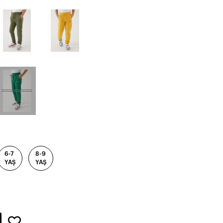
6-7
8-9
YAŞ
YAŞ