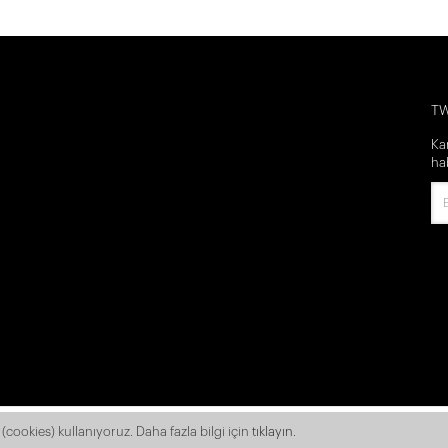
T
Ka
ha
(cookies) kullanıyoruz. Daha fazla bilgi için
tıklayın
.