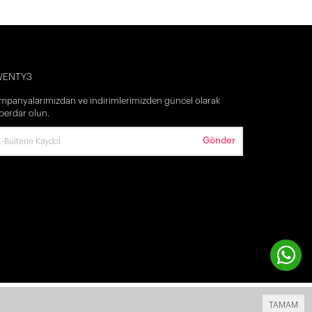
WENTY3
mpanyalarımızdan ve indirimlerimizden güncel olarak
berdar olun.
Gönder
Bu site
Vikaon E-Ticaret sistemleri
ile hazırlanmıştır.
TAMAM