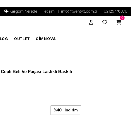
Kargom Nerede
İletişim
info@twenty3.com.tr
02125776070
0
LOG
OUTLET
QİMNOVA
Cepli Beli Ve Paçası Lastikli Baskılı
%40
İndirim