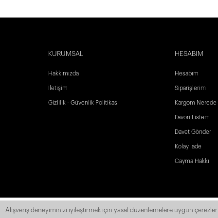
KURUMSAL
HESABIM
Hakkımızda
Hesabım
İletişim
Siparişlerim
Gizlilik - Güvenlik Politikası
Kargom Nerede
Favori Listem
Davet Gönder
Kolay İade
Cayma Hakkı
Alışveriş deneyiminizi iyileştirmek için yasal düzenlemelere uygun çerezler 