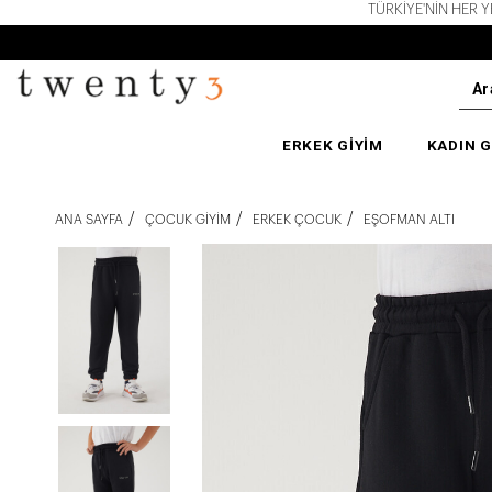
TÜRKİYE'NİN HER YERİN
ERKEK GİYİM
KADIN G
ANA SAYFA
ÇOCUK GIYIM
ERKEK ÇOCUK
EŞOFMAN ALTI