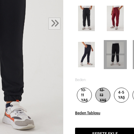
Beden:
10-
12-
4-5
11
13
YAŞ
YAŞ
YAŞ
Beden Tablosu