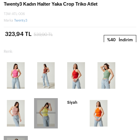
Twenty3 Kadın Halter Yaka Crop Triko Atlet
T3W-ATL-006
Marka
Twenty3
323,94 TL
539,90 TL
%40
İndirim
Renk:
Siyah