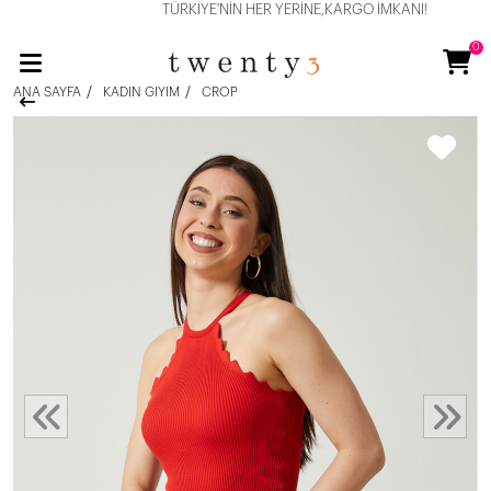
TÜRKİYE'NİN HER YERİNE,KARGO İMKANI!
0
ANA SAYFA
KADIN GIYIM
CROP