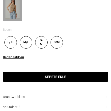
Beden:
S-
L/XL
M/L
S/M
M
Beden Tablosu
SEPETE EKLE
Ürün Özellikleri
Yorumlar
(0)