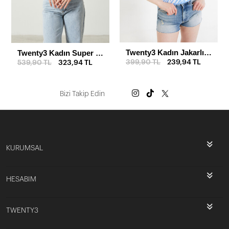
Twenty3 Kadın Jakarlı Zebra Desenli Kalın Askılı Crop Triko Atlet
Twenty3 Kadın Super Crop Sırt Detaylı Triko Büstiyer Bluz
399,90 TL
239,94 TL
539,90 TL
323,94 TL
Bizi Takip Edin
KURUMSAL
HESABIM
TWENTY3