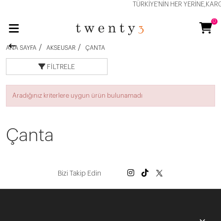
TÜRKİYE'NİN HER YERİNE,KARG
0
ANA SAYFA
AKSEUSAR
ÇANTA
FILTRELE
Aradığınız kriterlere uygun ürün bulunamadı
Çanta
Bizi Takip Edin