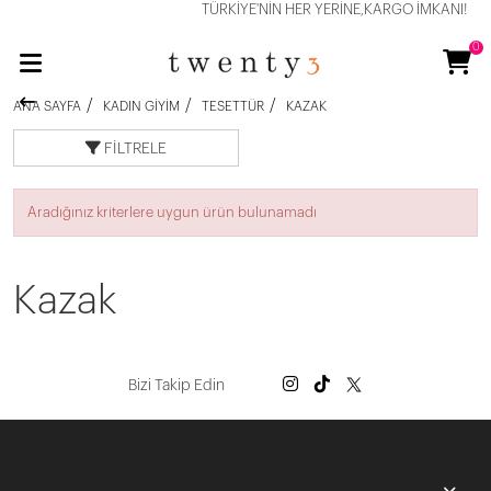
TÜRKİYE'NİN HER YERİNE,KARGO İMKANI!
0
ANA SAYFA
KADIN GIYIM
TESETTÜR
KAZAK
FILTRELE
Aradığınız kriterlere uygun ürün bulunamadı
Kazak
Bizi Takip Edin