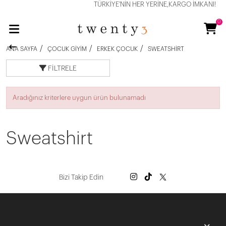
TÜRKİYE'NİN HER YERİNE,KARGO İMKANI!
0
ANA SAYFA
ÇOCUK GIYIM
ERKEK ÇOCUK
SWEATSHIRT
FILTRELE
Aradığınız kriterlere uygun ürün bulunamadı
Sweatshirt
Bizi Takip Edin