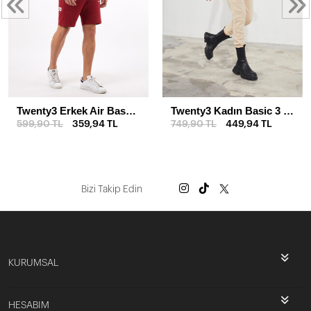
Twenty3 Erkek Air Baskılı Şort & Kapri
Twenty3 Kadın Basic 3 İplik Şardonlu Paçası Lastikli Kalın Jogger Eşofman Altı
599,90 TL
359,94 TL
749,90 TL
449,94 TL
Bizi Takip Edin
KURUMSAL
HESABIM