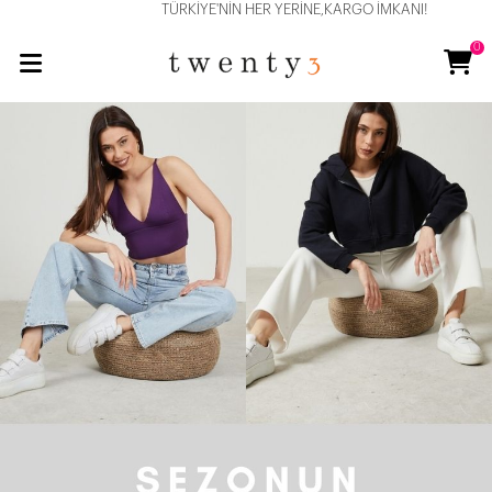
TÜRKİYE'NİN HER YERİNE,KARGO İMKANI!
0