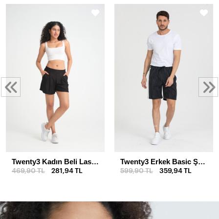
Twenty3 Kadın Beli Lastikli Cepli Pileli Kısa Rahat Kesim Krep Şort
Twenty3 Erkek Basic Şerit Detaylı Çizgili Şort
469,90 TL
281,94 TL
599,90 TL
359,94 TL